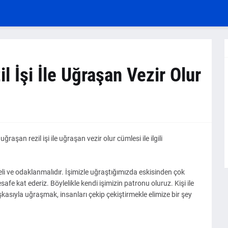
il İşi İle Uğraşan Vezir Olur
ğraşan rezil işi ile uğraşan vezir olur cümlesi ile ilgili
i ve odaklanmalıdır. İşimizle uğraştığımızda eskisinden çok
mesafe kat ederiz. Böylelikle kendi işimizin patronu oluruz. Kişi ile
kasıyla uğraşmak, insanları çekip çekiştirmekle elimize bir şey