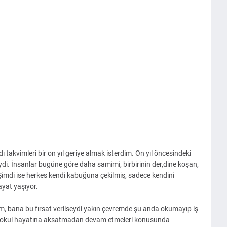
ı takvimleri bir on yıl geriye almak isterdim. On yıl öncesindeki
ydi. İnsanlar bugüne göre daha samimi, birbirinin der,dine koşan,
 Şimdi ise herkes kendi kabuğuna çekilmiş, sadece kendini
ayat yaşıyor.
ydım, bana bu fırsat verilseydi yakın çevremde şu anda okumayıp iş
, okul hayatına aksatmadan devam etmeleri konusunda