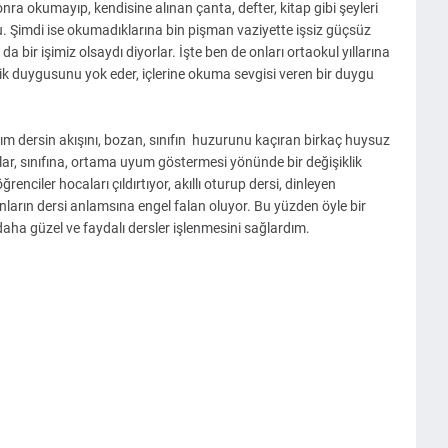
onra okumayıp, kendisine alınan çanta, defter, kitap gibi şeyleri
u. Şimdi ise okumadıklarına bin pişman vaziyette işsiz güçsüz
 bir işimiz olsaydı diyorlar. İşte ben de onları ortaokul yıllarına
ik duygusunu yok eder, içlerine okuma sevgisi veren bir duygu
dım dersin akışını, bozan, sınıfın huzurunu kaçıran birkaç huysuz
ğlar, sınıfına, ortama uyum göstermesi yönünde bir değişiklik
renciler hocaları çıldırtıyor, akıllı oturup dersi, dinleyen
onların dersi anlamsına engel falan oluyor. Bu yüzden öyle bir
 daha güzel ve faydalı dersler işlenmesini sağlardım.