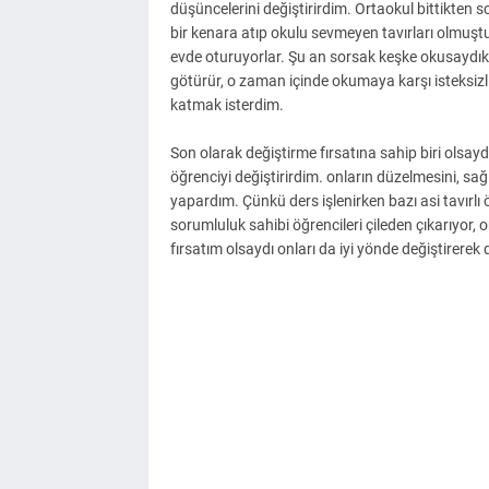
düşüncelerini değiştirirdim. Ortaokul bittikten s
bir kenara atıp okulu sevmeyen tavırları olmuşt
evde oturuyorlar. Şu an sorsak keşke okusaydık da
götürür, o zaman içinde okumaya karşı isteksizl
katmak isterdim.
Son olarak değiştirme fırsatına sahip biri olsay
öğrenciyi değiştirirdim. onların düzelmesini, sa
yapardım. Çünkü ders işlenirken bazı asi tavırlı öğ
sorumluluk sahibi öğrencileri çileden çıkarıyor, 
fırsatım olsaydı onları da iyi yönde değiştirerek