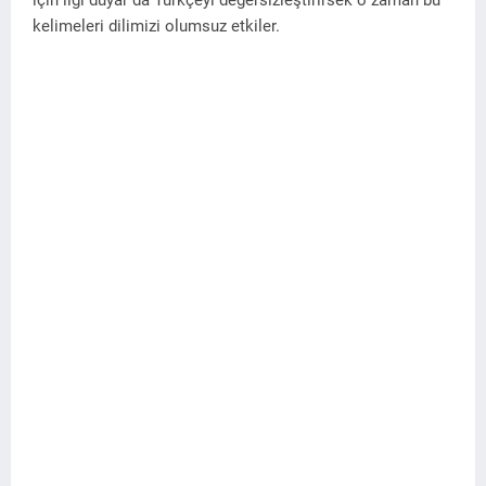
için ilgi duyar da Türkçeyi değersizleştirirsek o zaman bu
kelimeleri dilimizi olumsuz etkiler.