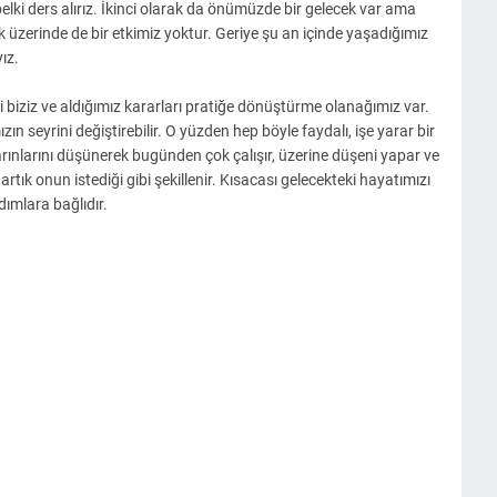
lki ders alırız. İkinci olarak da önümüzde bir gelecek var ama
k üzerinde de bir etkimiz yoktur. Geriye şu an içinde yaşadığımız
ız.
i biziz ve aldığımız kararları pratiğe dönüştürme olanağımız var.
n seyrini değiştirebilir. O yüzden hep böyle faydalı, işe yarar bir
arınlarını düşünerek bugünden çok çalışır, üzerine düşeni yapar ve
 artık onun istediği gibi şekillenir. Kısacası gelecekteki hayatımızı
dımlara bağlıdır.