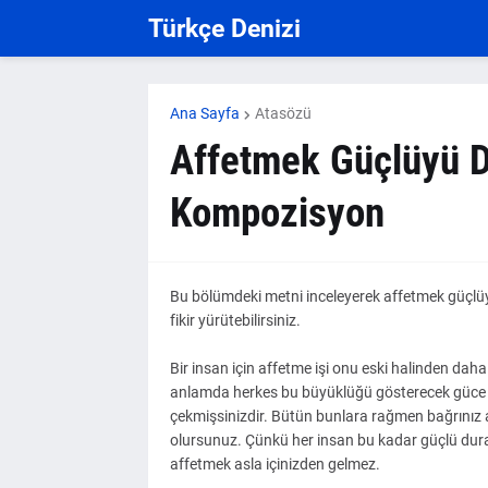
Türkçe Denizi
Ana Sayfa
Atasözü
Affetmek Güçlüyü D
Kompozisyon
Bu bölümdeki metni inceleyerek affetmek güçlüy
fikir yürütebilirsiniz.
Bir insan için affetme işi onu eski halinden dah
anlamda herkes bu büyüklüğü gösterecek güce sah
çekmişsinizdir. Bütün bunlara rağmen bağrınız
olursunuz. Çünkü her insan bu kadar güçlü duramaz
affetmek asla içinizden gelmez.