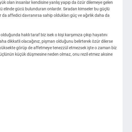
ük olan insanlar kendisine yanlış yapıp da özür dilemeye gelen
kü elinde gücü bulunduran onlardır. Sıradan kimseler bu güçlü
ar da affedici davranırsa sahip oldukları güç ve ağırlık daha da
lduğunda haklı taraf biz isek o kişi karşımıza çıkıp hayatını
daha dikkatli olacağınız, pişman olduğunu belirterek özür dilerse
 yüksekte görüp de affetmeye tenezzül etmezsek işte o zaman biz
güçlünün küçük düşmesine neden olmaz, onu rezil etmez aksine