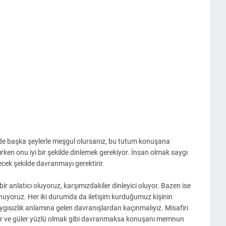
de başka şeylerle meşgul olursanız, bu tutum konuşana
tırken onu iyi bir şekilde dinlemek gerekiyor. İnsan olmak saygı
cek şekilde davranmayı gerektirir.
ir anlatıcı oluyoruz, karşımızdakiler dinleyici oluyor. Bazen ise
uyoruz. Her iki durumda da iletişim kurduğumuz kişinin
aygısızlık anlamına gelen davranışlardan kaçınmalıyız. Misafiri
yler ve güler yüzlü olmak gibi davranmaksa konuşanı memnun