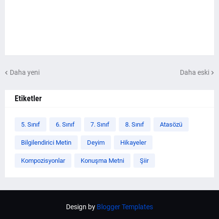
Daha yeni
Daha eski
Etiketler
5. Sınıf
6. Sınıf
7. Sınıf
8. Sınıf
Atasözü
Bilgilendirici Metin
Deyim
Hikayeler
Kompozisyonlar
Konuşma Metni
Şiir
Design by
Blogger Templates