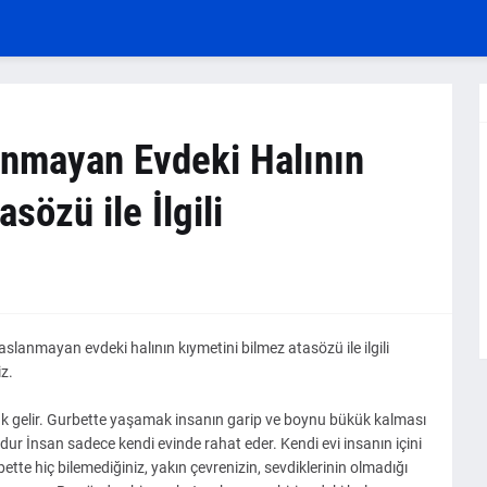
anmayan Evdeki Halının
sözü ile İlgili
lanmayan evdeki halının kıymetini bilmez atasözü ile ilgili
iz.
uk gelir. Gurbette yaşamak insanın garip ve boynu bükük kalması
ur İnsan sadece kendi evinde rahat eder. Kendi evi insanın içini
bette hiç bilemediğiniz, yakın çevrenizin, sevdiklerinin olmadığı