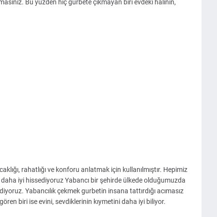
masınız. Bu yüzden hiç gurbete çıkmayan biri evdeki halının,
caklığı, rahatlığı ve konforu anlatmak için kullanılmıştır. Hepimiz
i daha iyi hissediyoruz Yabancı bir şehirde ülkede olduğumuzda
diyoruz. Yabancılık çekmek gurbetin insana tattırdığı acımasız
en biri ise evini, sevdiklerinin kıymetini daha iyi biliyor.