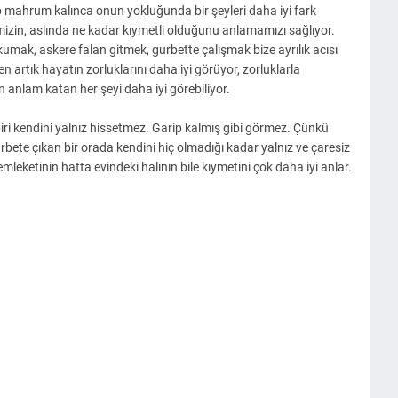
ıp mahrum kalınca onun yokluğunda bir şeyleri daha iyi fark
izin, aslında ne kadar kıymetli olduğunu anlamamızı sağlıyor.
umak, askere falan gitmek, gurbette çalışmak bize ayrılık acısı
 artık hayatın zorluklarını daha iyi görüyor, zorluklarla
n anlam katan her şeyi daha iyi görebiliyor.
ri kendini yalnız hissetmez. Garip kalmış gibi görmez. Çünkü
gurbete çıkan bir orada kendini hiç olmadığı kadar yalnız ve çaresiz
emleketinin hatta evindeki halının bile kıymetini çok daha iyi anlar.