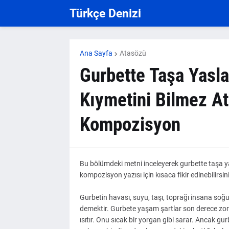
Türkçe Denizi
Ana Sayfa
Atasözü
Gurbette Taşa Yasl
Kıymetini Bilmez Ata
Kompozisyon
Bu bölümdeki metni inceleyerek gurbette taşa yas
kompozisyon yazısı için kısaca fikir edinebilirsin
Gurbetin havası, suyu, taşı, toprağı insana soğ
demektir. Gurbete yaşam şartlar son derece zord
ısıtır. Onu sıcak bir yorgan gibi sarar. Ancak gur