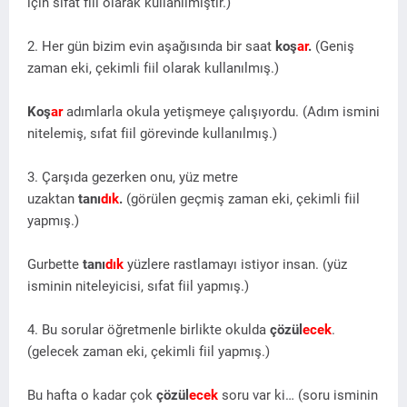
için sıfat fiil olarak kullanılmıştır.)
2. Her gün bizim evin aşağısında bir saat
koş
ar
.
(Geniş
zaman eki, çekimli fiil olarak kullanılmış.)
Koş
ar
adımlarla okula yetişmeye çalışıyordu. (Adım ismini
nitelemiş, sıfat fiil görevinde kullanılmış.)
3. Çarşıda gezerken onu, yüz metre
uzaktan
tanı
dık
.
(görülen geçmiş zaman eki, çekimli fiil
yapmış.)
Gurbette
tanı
dık
yüzlere rastlamayı istiyor insan. (yüz
isminin niteleyicisi, sıfat fiil yapmış.)
4. Bu sorular öğretmenle birlikte okulda
çözül
ecek
.
(gelecek zaman eki, çekimli fiil yapmış.)
Bu hafta o kadar çok
çözül
ecek
soru var ki… (soru isminin