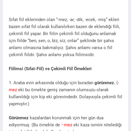
Sıfat fiil eklerinden olan “-mez, -ar, -dik, -ecek, -miş” ekleri
bazen sıfat fiil olarak kullanılırken bazen de eklendiği fiili,
çekimli fiil yapar.
Bir fiilin çekimli fiil olduğunu anlamak
için fiilde “ben, sen, o, biz, siz, onlar” şeklinde bir şahıs
anlamı olmasına bakmalıyız. Şahıs anlamı varsa o fiil
çekimli fiildir. Şahıs anlamı yoksa fiilimsidir.
Fiilimsi (Sıfat-Fiil) ve Çekimli Fiil Örnekleri
1. Araba evin arkasında olduğu için buradan
görünmez.
(
-
mez
eki bu örnekte geniş zamanın olumsuzu olarak
kullanıldığı için kip eki görevindedir. Dolayısıyla çekimli fiil
yapmıştır.)
Görünmez
kazalardan korunmak için her gün dua
ediyormuş. (Bu örnekte de
–mez
eki kaza ismini nitelediği