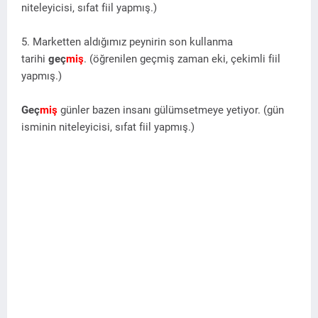
niteleyicisi, sıfat fiil yapmış.)
5. Marketten aldığımız peynirin son kullanma
tarihi
geç
miş
. (öğrenilen geçmiş zaman eki, çekimli fiil
yapmış.)
Geç
miş
günler bazen insanı gülümsetmeye yetiyor. (gün
isminin niteleyicisi, sıfat fiil yapmış.)