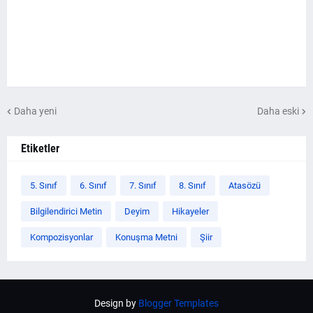
Daha yeni
Daha eski
Etiketler
5. Sınıf
6. Sınıf
7. Sınıf
8. Sınıf
Atasözü
Bilgilendirici Metin
Deyim
Hikayeler
Kompozisyonlar
Konuşma Metni
Şiir
Design by
Blogger Templates