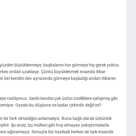
 yüzden büyüklenmeye, başkalarını hor görmeye hiç gerek yoktur.
herkes ondan uzaklaşır. Çünkü büyüklenmek insanda itibar
en biri kendini dev aynasında görmeye başladığı andan itibaren
ye rastlıyoruz. Sanki kendisi çok üstün özelliklere sahipmiş gibi
temiyor. Oysaki bu düşünce ne kadar çirkindir değil mi?
n bir fark olmadığını anlamalıyız. Buna bağlı olarak üstünlük
şittir. Şu evsiz, bu mülteci gibi hoş olmayan yakıştırmalarla
na sığınamayız. Sonuçta biz nasılsak herkes de öyle insandır.