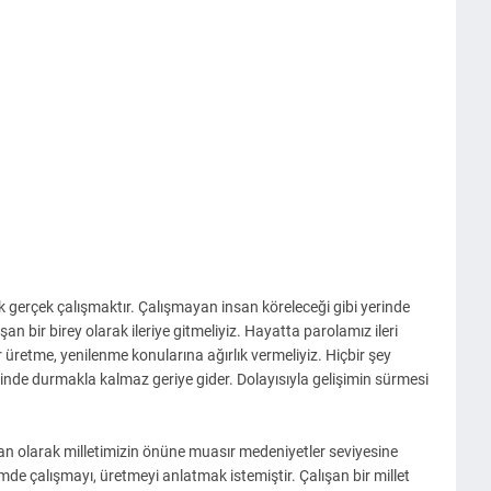
ek gerçek çalışmaktır. Çalışmayan insan köreleceği gibi yerinde
ir birey olarak ileriye gitmeliyiz. Hayatta parolamız ileri
ler üretme, yenilenme konularına ağırlık vermeliyiz. Hiçbir şey
inde durmakla kalmaz geriye gider. Dolayısıyla gelişimin sürmesi
san olarak milletimizin önüne muasır medeniyetler seviyesine
mde çalışmayı, üretmeyi anlatmak istemiştir. Çalışan bir millet