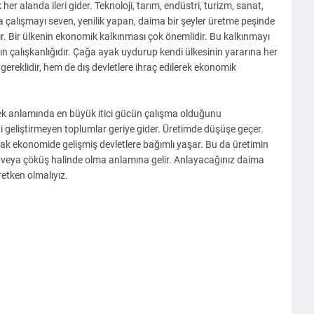
 her alanda ileri gider. Teknoloji, tarım, endüstri, turizm, sanat,
a çalışmayı seven, yenilik yapan, daima bir şeyler üretme peşinde
şır. Bir ülkenin ekonomik kalkınması çok önemlidir. Bu kalkınmayı
ın çalışkanlığıdır. Çağa ayak uydurup kendi ülkesinin yararına her
 gereklidir, hem de dış devletlere ihraç edilerek ekonomik
mek anlamında en büyük itici gücün çalışma olduğunu
 geliştirmeyen toplumlar geriye gider. Üretimde düşüşe geçer.
ak ekonomide gelişmiş devletlere bağımlı yaşar. Bu da üretimin
e veya çöküş halinde olma anlamına gelir. Anlayacağınız daima
üretken olmalıyız.