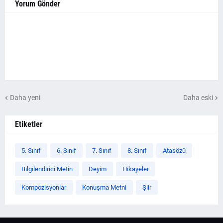
Yorum Gönder
Daha yeni
Daha eski
Etiketler
5. Sınıf
6. Sınıf
7. Sınıf
8. Sınıf
Atasözü
Bilgilendirici Metin
Deyim
Hikayeler
Kompozisyonlar
Konuşma Metni
Şiir