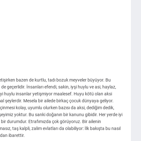
etişirken bazen de kurtlu, tadı bozuk meyveler büyüyor. Bu
e geçerlidir. İnsanları efendi, sakin, iyşi huylu ve asi, haylaz,
 iyi huylu insanlar yetişmiyor maalesef. Huyu kötü olan aksi
al şeylerdir. Mesela bir ailede birkaç çocuk dünyaya geliyor.
eçinmesi kolay, uyumlu olurken bazısı da aksi, dediğim dedik,
şeyimiz yoktur. Bu sanki doğanın bir kanunu gibidir. Her yerde iyi
 bir durumdur. Etrafımızda çok görüyoruz. Bir ailenin
sız, taş kalpli, zalim evlatları da olabiliyor: İlk bakışta bu nasıl
an ibarettir.