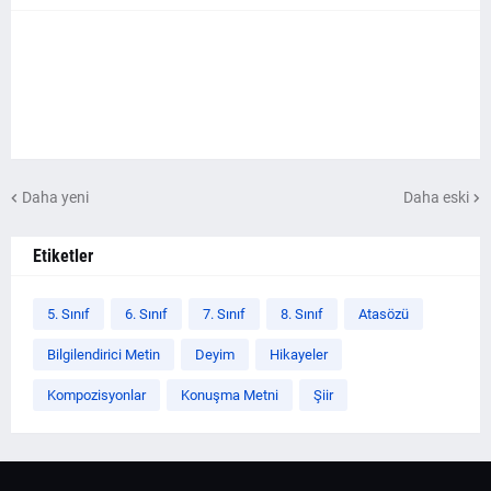
Daha yeni
Daha eski
Etiketler
5. Sınıf
6. Sınıf
7. Sınıf
8. Sınıf
Atasözü
Bilgilendirici Metin
Deyim
Hikayeler
Kompozisyonlar
Konuşma Metni
Şiir