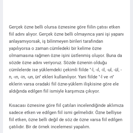
Gerçek özne belli olursa öznesine göre fiilin çatısı etken
fiil adını alıyor. Gerçek özne belli olmayınca yani işi yapanı
anlayamıyorsak, iş bilinmeyen birileri tarafından
yapılıyorsa o zaman cümledeki bir kelime özne
olmamasına rağmen özne işini üstlenmiş oluyor. Buna da
sözde özne adını veriyoruz. Sözde öznenin olduğu
cümlelerde ise yüklemdeki çekimli fiilde "-l, -ıl, -il, -ul, -ül, -
n, -ın, -in, -un, ün" ekleri kullanılıyor. Yani fiilde "-l ve -n"
eklerin varsa oradaki fiil özne-yüklem ilişkisine göre ele
aldığında edilgen fiil ismiyle karşımıza çıkıyor.
Kısacası öznesine göre fiil çatıları incelendiğinde aklımıza
sadece etken ve edilgen fiil ismi gelmelidir. Özne belliyse
fiil etken, özne belli değil de söz de özne varsa fiil edilgen
çatılıdır. Bir de örnek incelemesi yapalım.