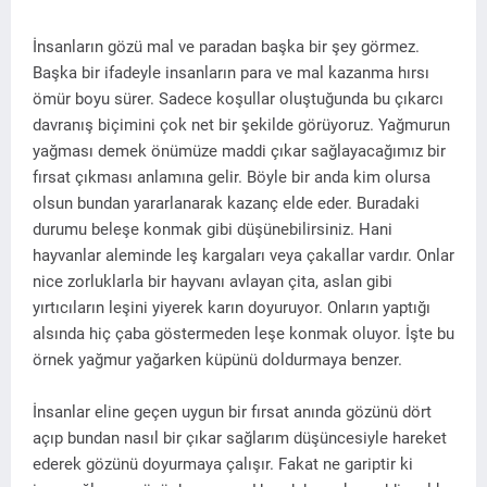
İnsanların gözü mal ve paradan başka bir şey görmez.
Başka bir ifadeyle insanların para ve mal kazanma hırsı
ömür boyu sürer. Sadece koşullar oluştuğunda bu çıkarcı
davranış biçimini çok net bir şekilde görüyoruz. Yağmurun
yağması demek önümüze maddi çıkar sağlayacağımız bir
fırsat çıkması anlamına gelir. Böyle bir anda kim olursa
olsun bundan yararlanarak kazanç elde eder. Buradaki
durumu beleşe konmak gibi düşünebilirsiniz. Hani
hayvanlar aleminde leş kargaları veya çakallar vardır. Onlar
nice zorluklarla bir hayvanı avlayan çita, aslan gibi
yırtıcıların leşini yiyerek karın doyuruyor. Onların yaptığı
alsında hiç çaba göstermeden leşe konmak oluyor. İşte bu
örnek yağmur yağarken küpünü doldurmaya benzer.
İnsanlar eline geçen uygun bir fırsat anında gözünü dört
açıp bundan nasıl bir çıkar sağlarım düşüncesiyle hareket
ederek gözünü doyurmaya çalışır. Fakat ne gariptir ki