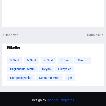
Daha yeni
Daha eski
Etiketler
5. Sınıf
6. Sınıf
7. Sınıf
8. Sınıf
Atasözü
Bilgilendirici Metin
Deyim
Hikayeler
Kompozisyonlar
Konuşma Metni
Şiir
Design by
Blogger Templates