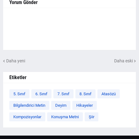
Yorum Gönder
Daha yeni
Daha eski
Etiketler
5. Sınıf
6. Sınıf
7. Sınıf
8. Sınıf
Atasözü
Bilgilendirici Metin
Deyim
Hikayeler
Kompozisyonlar
Konuşma Metni
Şiir