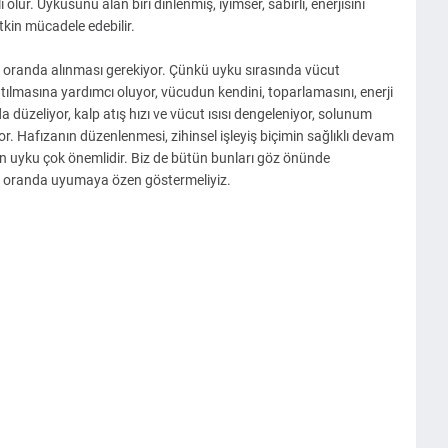
i olur.
Uykusunu alan biri dinlenmiş, iyimser, sabırlı, enerjisini
tkin mücadele edebilir.
i oranda alınması gerekiyor. Çünkü uyku sırasında vücut
ılmasına yardımcı oluyor, vücudun kendini, toparlamasını, enerji
a düzeliyor, kalp atış hızı ve vücut ısısı dengeleniyor, solunum
or. Hafızanın düzenlenmesi, zihinsel işleyiş biçimin sağlıklı devam
in uyku çok önemlidir. Biz de bütün bunları göz önünde
li oranda uyumaya özen göstermeliyiz.