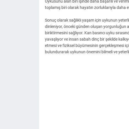
Uykusunu alan biri işinde daha başarılı ve veriml
toplamış biri olarak hayatın zorluklarıyla daha e
Sonuç olarak sağlıklı yaşam için uykunun yeterl
dinleniyor, önceki günden oluşan yorgunluğun at
biriktirmesini sağlıyor. Kan basıncı uyku sırasınd
yavaşlıyor ve insan sabah dinç bir şekilde kalkıy
etmesi ve fiziksel büyümesinin gerçekleşmesi iç
bulundurarak uykunun önemini bilmeli ve yeter