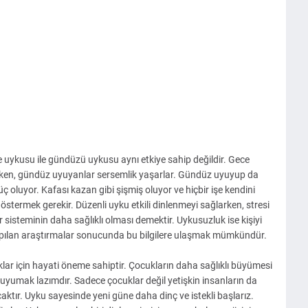
e uykusu ile gündüzü uykusu aynı etkiye sahip değildir. Gece
ırken, gündüz uyuyanlar sersemlik yaşarlar. Gündüz uyuyup da
 oluyor. Kafası kazan gibi şişmiş oluyor ve hiçbir işe kendini
ermek gerekir. Düzenli uyku etkili dinlenmeyi sağlarken, stresi
 sisteminin daha sağlıklı olması demektir. Uykusuzluk ise kişiyi
li yapılan araştırmalar sonucunda bu bilgilere ulaşmak mümkündür.
uklar için hayati öneme sahiptir. Çocukların daha sağlıklı büyümesi
i uyumak lazımdır. Sadece çocuklar değil yetişkin insanların da
aktır.
Uyku sayesinde yeni güne daha dinç ve istekli başlarız.