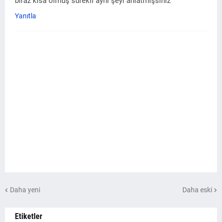
biraz kısa olmuş sürekli aynı şeyi anlatmışsınız
Yanıtla
Daha yeni
Daha eski
Etiketler