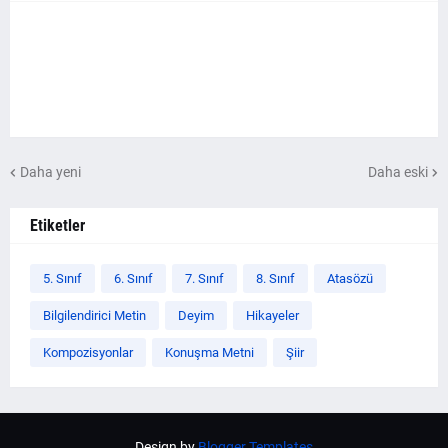
Daha yeni
Daha eski
Etiketler
5. Sınıf
6. Sınıf
7. Sınıf
8. Sınıf
Atasözü
Bilgilendirici Metin
Deyim
Hikayeler
Kompozisyonlar
Konuşma Metni
Şiir
Design by
Blogger Templates