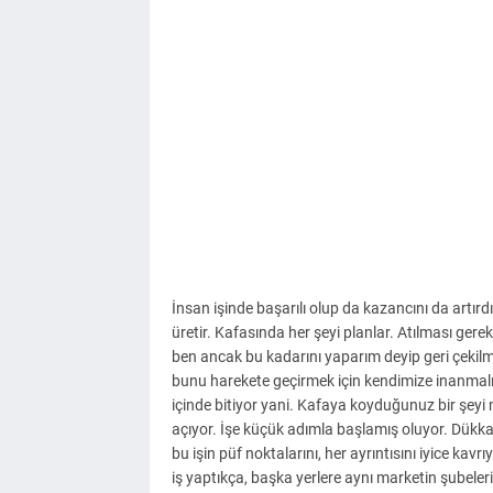
İnsan işinde başarılı olup da kazancını da artır
üretir. Kafasında her şeyi planlar. Atılması gere
ben ancak bu kadarını yaparım deyip geri çekilm
bunu harekete geçirmek için kendimize inanmalıyı
içinde bitiyor yani. Kafaya koyduğunuz bir şey
açıyor. İşe küçük adımla başlamış oluyor. Dükkand
bu işin püf noktalarını, her ayrıntısını iyice ka
iş yaptıkça, başka yerlere aynı marketin şubeler