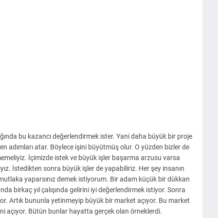
dığında bu kazancı değerlendirmek ister. Yani daha büyük bir proje
ken adımları atar. Böylece işini büyütmüş olur. O yüzden bizler de
emeliyiz. İçimizde istek ve büyük işler başarma arzusu varsa
z. İstedikten sonra büyük işler de yapabiliriz. Her şey insanın
i mutlaka yaparsınız demek istiyorum. Bir adam küçük bir dükkan
a birkaç yıl çalışında gelirini iyi değerlendirmek istiyor. Sonra
vrıyor. Artık bununla yetinmeyip büyük bir market açıyor. Bu market
ini açıyor. Bütün bunlar hayatta gerçek olan örneklerdi.