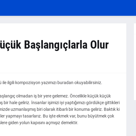
üçük Başlangıçlarla Olur
 ile ilgili kompozisyon yazımızı buradan okuyabilirsiniz.
u başlangıç olmadan iş bir yere gelemez. Öncelikle küçük küçük
ir hale geliriz. İnsanlar işimizi iyi yaptığımızı gördükçe gittikleri
zde uzmanlaşmış biri olarak itibarlı bir konuma geliriz. Baktık ki
şler yapmayı tasarlarız. Bu işte ekmek var, bunu büyütmek çok
lere giden yolun kapısını açmışız demektir.