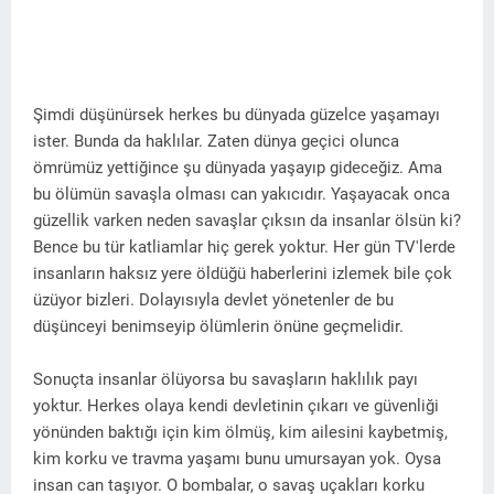
Şimdi düşünürsek herkes bu dünyada güzelce yaşamayı
ister. Bunda da haklılar. Zaten dünya geçici olunca
ömrümüz yettiğince şu dünyada yaşayıp gideceğiz. Ama
bu ölümün savaşla olması can yakıcıdır. Yaşayacak onca
güzellik varken neden savaşlar çıksın da insanlar ölsün ki?
Bence bu tür katliamlar hiç gerek yoktur. Her gün TV'lerde
insanların haksız yere öldüğü haberlerini izlemek bile çok
üzüyor bizleri. Dolayısıyla devlet yönetenler de bu
düşünceyi benimseyip ölümlerin önüne geçmelidir.
Sonuçta insanlar ölüyorsa bu savaşların haklılık payı
yoktur. Herkes olaya kendi devletinin çıkarı ve güvenliği
yönünden baktığı için kim ölmüş, kim ailesini kaybetmiş,
kim korku ve travma yaşamı bunu umursayan yok. Oysa
insan can taşıyor. O bombalar, o savaş uçakları korku