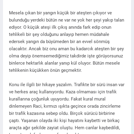
Mesela çıkan bir yangın küçük bir ateşten çıkıyor ve
bulunduğu yerdeki bütün ne var ne yok her şeyi yakıp talan
ediyor. O küçük ateşi ilk çıkış anında fark edip onun
tehlikeli bir şey olduğunu anlayıp hemen müdahale
edersek yangın da büyümeden bir an evvel sönmüş
olacaktır. Ancak biz onu aman bu kadarcık ateşten bir şey
olma deyip önemsemediğimiz takdirde işte görüyorsunuz
binlerce hektarlık alanlar yanıp kül oluyor. Bütün mesele
tehlikenin küçükken önün geçmektir.
Konu ile ilgili bir hikaye yazalım. Trafikte bir sürü insan var
ve herkes araç kullanıyordu. Kaza olmaması için trafik
kurallarına çoğunluk uyuyordu. Fakat kural mural
dinlemeyen Raci, kırmızı ışıkta geçince orada zincirleme
bir trafik kazasına sebep oldu. Birçok sürücü birbirine
çaptı. Yaşanan olayda iki kişi hayatını kaybetti ve birkaç
araçta ağır şekilde zayiat oluştu. Hem canlar kaybedildi,