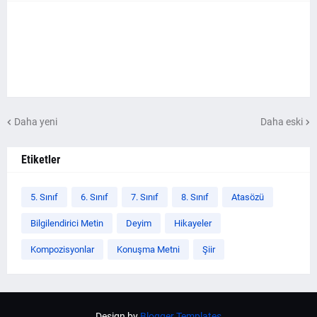
Daha yeni
Daha eski
Etiketler
5. Sınıf
6. Sınıf
7. Sınıf
8. Sınıf
Atasözü
Bilgilendirici Metin
Deyim
Hikayeler
Kompozisyonlar
Konuşma Metni
Şiir
Design by
Blogger Templates