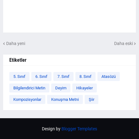
Daha yeni
Daha eski
Etiketler
5. Sınıf
6. Sınıf
7. Sınıf
8. Sınıf
Atasözü
Bilgilendirici Metin
Deyim
Hikayeler
Kompozisyonlar
Konuşma Metni
Şiir
Design by
Blogger Templates