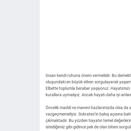
İnsan kendi ruhuna önem vermelidir. Bu demektir
oluşundaki en büyük etken sorgulayarak yaşamakt
Elbette toplumla beraber yaşıyoruz. Hayatımızı 
kurallara uymalıyız. Ancak hayatı daha iyi anla
Öncelik maddi ve manevi hazlarımızda olsa da a
vazgeçmemeliyiz. Sokrates’in bakış açısına bakt
çıkmaktadır. Bu yüzden hayatın temel değerlerin
istediğimiz gibi gidince pek de olan biteni sorg