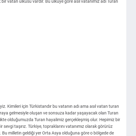
bir vatan ülküsü vardır. Bu ülküye göre asıl vatanımız adı Turan
z. Kimileri için Türkistandır bu vatanın adı ama asıl vatan turan
 araya gelmesiyle oluşan ve sonsuza kadar yaşayacak olan Turan
 birlikte olduğumuzda Turan hayalimiz gerçekleşmiş olur. Hepimiz bir
r sevgi taşırız. Türkiye, topraklarını vatanımız olarak görürüz
 Bu milletin geldiği yer Orta Asya olduğuna göre o bölgede de