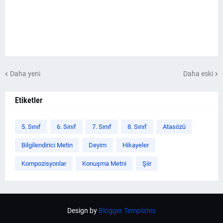
Daha yeni
Daha eski
Etiketler
5. Sınıf
6. Sınıf
7. Sınıf
8. Sınıf
Atasözü
Bilgilendirici Metin
Deyim
Hikayeler
Kompozisyonlar
Konuşma Metni
Şiir
Design by
Blogger Templates