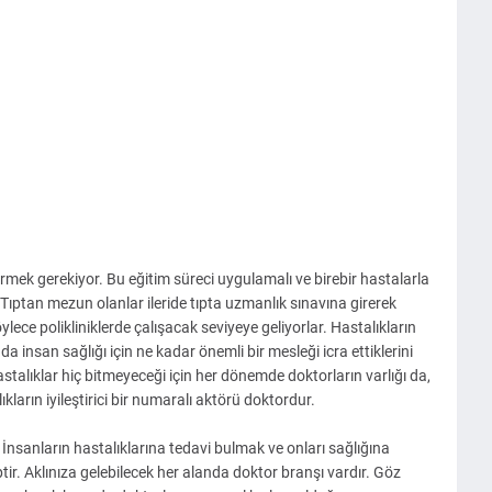
örmek gerekiyor. Bu eğitim süreci uygulamalı ve birebir hastalarla
 Tıptan mezun olanlar ileride tıpta uzmanlık sınavına girerek
lece polikliniklerde çalışacak seviyeye geliyorlar. Hastalıkların
 insan sağlığı için ne kadar önemli bir mesleği icra ettiklerini
lıklar hiç bitmeyeceği için her dönemde doktorların varlığı da,
kların iyileştirici bir numaralı aktörü doktordur.
 İnsanların hastalıklarına tedavi bulmak ve onları sağlığına
r. Aklınıza gelebilecek her alanda doktor branşı vardır. Göz