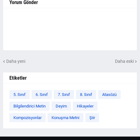
Yorum Gönder
Daha yeni
Daha eski
Etiketler
5. Sınıf
6. Sınıf
7. Sınıf
8. Sınıf
Atasözü
Bilgilendirici Metin
Deyim
Hikayeler
Kompozisyonlar
Konuşma Metni
Şiir